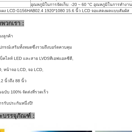
อุณหภูมิในการจัดเก็บ: -20 ~ 60 °C อุณหภูมิในการทำงาน
แผง LCD G156HAB02.4 1920*1080 15.6 นิ้ว LCD จอแสดงผลแบบสัมผัส
กพวกเรา :
งลูกค้า
ุปกรณ์เสริมทั้งหมดซึ่งรวมถึงบอร์ดควบคุม
แบ็คไลท์ LED และสาย LVDSทีเอฟแอลซีดี,
, หน้าจอ LCD, จอ LCD,
นิ้วถึง 88 นิ้ว
บับ 100% จัดส่งที่รวดเร็ว
ารรับประกันหนึ่งปี!
ะบรรจุภัณฑ์ :