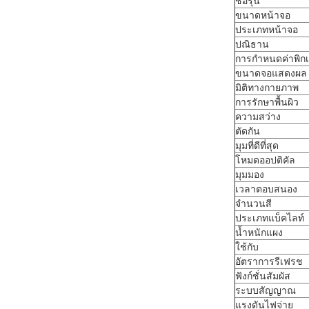
ชื่อรุ่น
ขนาดหน้าจอ
ประเภทหน้าจอ
ปณิธาน
การกำหนดค่าพิก
ขนาดจอแสดงผล
มิติทางกายภาพ
การรักษาพื้นผิว
ความสว่าง
ตัดกัน
มุมที่ดีที่สุด
โหมดออปติคัล
มุมมอง
เวลาตอบสนอง
จำนวนสี
ประเภทแบ็คไลท์
น้ำหนักแผง
ใช้กับ
อัตราการรีเฟรช
ฟังก์ชั่นสัมผัส
ระบบสัญญาณ
แรงดันไฟจ่าย