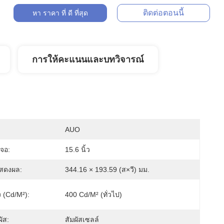
ติดต่อตอนนี้
หา ราคา ที่ ดี ที่สุด
การให้คะแนนและบทวิจารณ์
AUO
จอ:
15.6 นิ้ว
สดงผล:
344.16 × 193.59 (ส×วี) มม.
 (cd/m²):
400 Cd/m² (ทั่วไป)
ัส:
สัมผัสเซลล์