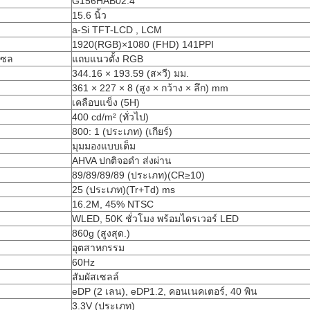
G156HAB02.4
15.6 นิ้ว
a-Si TFT-LCD , LCM
1920(RGB)×1080 (FHD) 141PPI
เซล
แถบแนวตั้ง RGB
344.16 × 193.59 (ส×วี) มม.
361 × 227 × 8 (สูง × กว้าง × ลึก) mm
เคลือบแข็ง (5H)
400 cd/m² (ทั่วไป)
800: 1 (ประเภท) (เกียร์)
มุมมองแบบเต็ม
AHVA ปกติจอดำ ส่งผ่าน
89/89/89/89 (ประเภท)(CR≥10)
25 (ประเภท)(Tr+Td) ms
16.2M, 45% NTSC
WLED, 50K ชั่วโมง พร้อมไดรเวอร์ LED
860g (สูงสุด.)
อุตสาหกรรม
60Hz
สัมผัสเซลล์
eDP (2 เลน), eDP1.2, คอนเนคเตอร์, 40 พิน
3.3V (ประเภท)