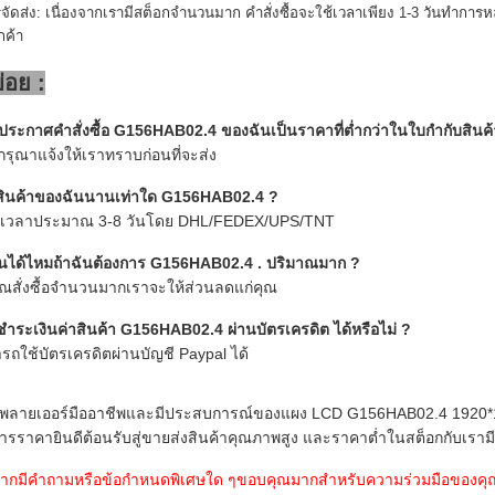
ัดส่ง: เนื่องจากเรามีสต็อกจำนวนมาก คำสั่งซื้อจะใช้เวลาเพียง 1-3 วันทำการห
กค้า
่อย :
ระกาศคำสั่งซื้อ G156HAB02.4 ของฉันเป็นราคาที่ต่ำกว่าในใบกำกับสินค้า
กรุณาแจ้งให้เราทราบก่อนที่จะส่ง
บสินค้าของฉันนานเท่าใด G156HAB02.4
?
ใช้เวลาประมาณ 3-8 วันโดย DHL/FEDEX/UPS/TNT
ันได้ไหมถ้าฉันต้องการ G156HAB02.4 . ปริมาณมาก
?
ุณสั่งซื้อจำนวนมากเราจะให้ส่วนลดแก่คุณ
ำระเงินค่าสินค้า G156HAB02.4 ผ่านบัตรเครดิต ได้หรือไม่ ?
รถใช้บัตรเครดิตผ่านบัญชี Paypal ได้
ัพพลายเออร์มืออาชีพและมีประสบการณ์ของแผง LCD G156HAB02.4 1920*1
รราคายินดีต้อนรับสู่ขายส่งสินค้าคุณภาพสูง และราคาต่ำในสต็อกกับเรามีบร
หากมีคำถามหรือข้อกำหนดพิเศษใด ๆขอบคุณมากสำหรับความร่วมมือของคุณ