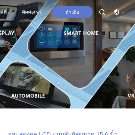
เหตุการณ์ที่เกิดขึ้น
ติดต่อเรา
อ้างอิง
จอแสดงผล LCD แบบสัมผัสขนาด 15.6 นิ้ว