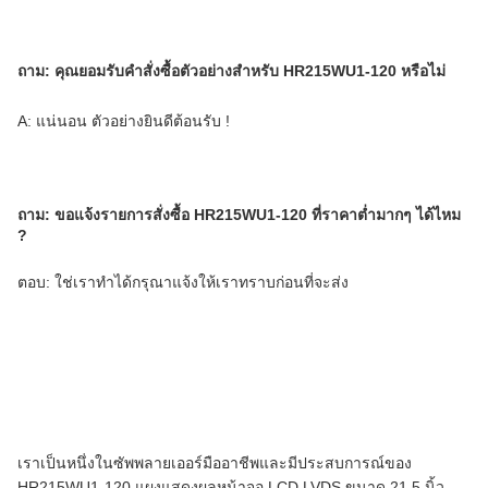
ถาม:
คุณยอมรับคำสั่งซื้อตัวอย่างสำหรับ HR215WU1-120 หรือไม่
A: แน่นอน ตัวอย่างยินดีต้อนรับ !
ถาม:
ขอแจ้งรายการสั่งซื้อ HR215WU1-120 ที่ราคาต่ำมากๆ ได้ไหม
?
ตอบ: ใช่เราทำได้กรุณาแจ้งให้เราทราบก่อนที่จะส่ง
เราเป็นหนึ่งในซัพพลายเออร์มืออาชีพและมีประสบการณ์ของ
HR215WU1-120 แผงแสดงผลหน้าจอ LCD LVDS ขนาด 21.5 นิ้ว