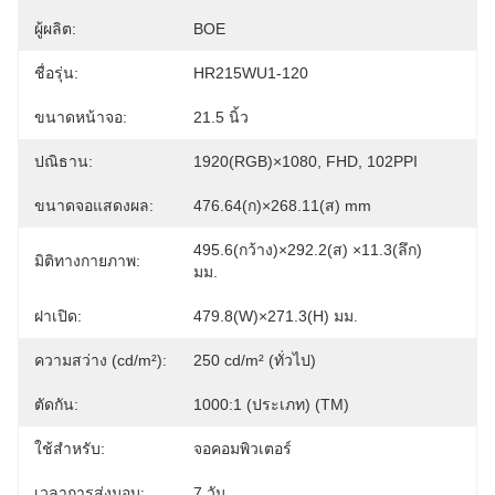
ผู้ผลิต:
BOE
ชื่อรุ่น:
HR215WU1-120
ขนาดหน้าจอ:
21.5 นิ้ว
ปณิธาน:
1920(RGB)×1080, FHD, 102PPI
ขนาดจอแสดงผล:
476.64(ก)×268.11(ส) mm
495.6(กว้าง)×292.2(ส) ×11.3(ลึก) 
มิติทางกายภาพ:
มม.
ฝาเปิด:
479.8(W)×271.3(H) มม.
ความสว่าง (cd/m²):
250 cd/m² (ทั่วไป)
ตัดกัน:
1000:1 (ประเภท) (TM)
ใช้สำหรับ:
จอคอมพิวเตอร์
เวลาการส่งมอบ:
7 วัน