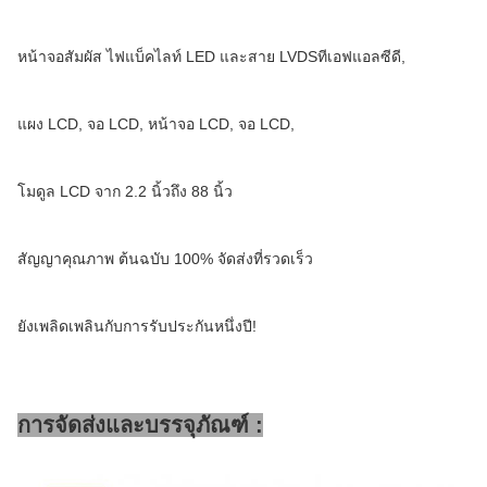
หน้าจอสัมผัส ไฟแบ็คไลท์ LED และสาย LVDSทีเอฟแอลซีดี,
แผง LCD, จอ LCD, หน้าจอ LCD, จอ LCD,
โมดูล LCD จาก 2.2 นิ้วถึง 88 นิ้ว
สัญญาคุณภาพ ต้นฉบับ 100% จัดส่งที่รวดเร็ว
ยังเพลิดเพลินกับการรับประกันหนึ่งปี!
การจัดส่งและบรรจุภัณฑ์ :