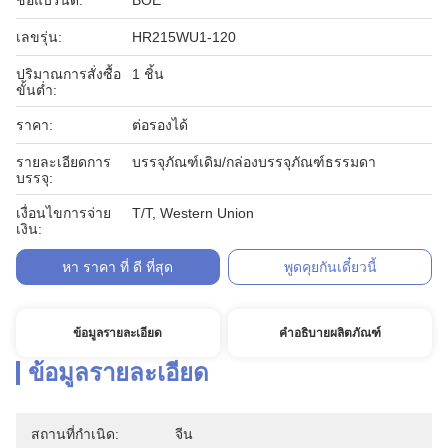
ชื่อแบรนด์:
BOE
เลขรุ่น:
HR215WU1-120
ปริมาณการสั่งซื้อ
1 ชิ้น
ขั้นต่ำ:
ราคา:
ต่อรองได้
รายละเอียดการ
บรรจุภัณฑ์เดิม/กล่องบรรจุภัณฑ์ธรรมดา
บรรจุ:
เงื่อนไขการจ่าย
T/T, Western Union
เงิน:
หา ราคา ที่ ดี ที่สุด
พูดคุยกันเดี๋ยวนี้
ข้อมูลรายละเอียด
คำอธิบายผลิตภัณฑ์
ข้อมูลรายละเอียด
สถานที่กำเนิด:
จีน