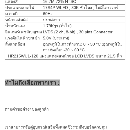
แสดงสี
16.7M 72% NTSC
ประเภทหลอดไฟ
17S4P WLED , 30K ชั่วโมง , ไม่มีไดรเวอร์
ความถี่
60Hz
หน้าจอสัมผัส
ปราศจาก
น้ำหนักแผง
1.79Kgs (ทั่วไป)
อินเทอร์เฟซสัญญาณ
LVDS (2 ch, 8-bit) , 30 pins Connector
แรงดันไฟฟ้าขาเข้า
5.0V (ประเภท)
สิ่งแวดล้อม
อุณหภูมิในการทำงาน: 0 ~ 50 °C ;อุณหภูมิใน
การจัดเก็บ: -20 ~ 60 °C
HR215WU1-120 แผงแสดงผลหน้าจอ LCD LVDS ขนาด 21.5 นิ้ว
ทำไมถึงเลือกพวกเรา :
ตามคำขอต่างๆของลูกค้า
เราสามารถจับคู่อุปกรณ์เสริมทั้งหมดซึ่งรวมถึงบอร์ดควบคุม