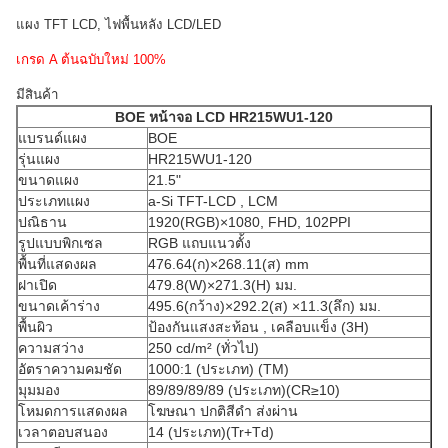
แผง TFT LCD, ไฟพื้นหลัง LCD/LED
เกรด A ต้นฉบับใหม่ 100%
มีสินค้า
BOE
หน้าจอ LCD
HR215WU1-120
แบรนด์แผง
BOE
รุ่นแผง
HR215WU1-120
ขนาดแผง
21.5"
ประเภทแผง
a-Si TFT-LCD , LCM
ปณิธาน
1920(RGB)×1080, FHD, 102PPI
รูปแบบพิกเซล
RGB แถบแนวตั้ง
พื้นที่แสดงผล
476.64(ก)×268.11(ส) mm
ฝาเปิด
479.8(W)×271.3(H) มม.
ขนาดเค้าร่าง
495.6(กว้าง)×292.2(ส) ×11.3(ลึก) มม.
พื้นผิว
ป้องกันแสงสะท้อน , เคลือบแข็ง (3H)
ความสว่าง
250 cd/m² (ทั่วไป)
อัตราความคมชัด
1000:1 (ประเภท) (TM)
มุมมอง
89/89/89/89 (ประเภท)(CR≥10)
โหมดการแสดงผล
โฆษณา ปกติสีดำ ส่งผ่าน
เวลาตอบสนอง
14 (ประเภท)(Tr+Td)