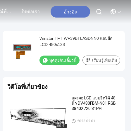
เหตุการณ์ที่เกิดขึ้น
ติดต่อเรา
อ้างอิง
Winstar TFT WF39BTLASDNN0 แถบยืด
LCD 480x128
พูดคุยกันเดี๋ยวนี้
เรียนรู้เพิ่มเติม
วิดีโอที่เกี่ยวข้อง
แผงจอ LCD แบบยืดได้ 48
นิ้ว DV480FBM-N01 RGB
3840X720 81PPI
LCD แถบยืด
2023-02-01
00:41